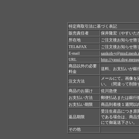
特定商取引法に基づく表記
販売責任者
保井隆宏（やすいた
所在地
ご注文後お知らせ致
TEL&FAX
ご注文後お知らせ致
E-mail
sankoh-y@mxd.mesh.n
URL
http://yasui.dog.mepag
商品以外の必要
送料、お支払いが銀
料金
メールにて。画像を
注文方法
い。（間違って削除
商品のお届け
佐川急便
お支払い方法
郵便払込または銀行
お支払い期限
商品到着後１週間以
受注生産品につき原
返品期限
である場合は、商品
にて御返送下さい。
その他